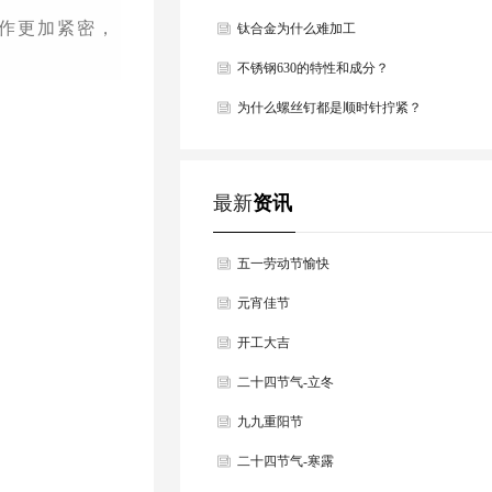
作更加紧密，
方法总结！
钛合金为什么难加工
不锈钢630的特性和成分？
为什么螺丝钉都是顺时针拧紧？
最新
资讯
五一劳动节愉快
元宵佳节
开工大吉
二十四节气-立冬
九九重阳节
二十四节气-寒露