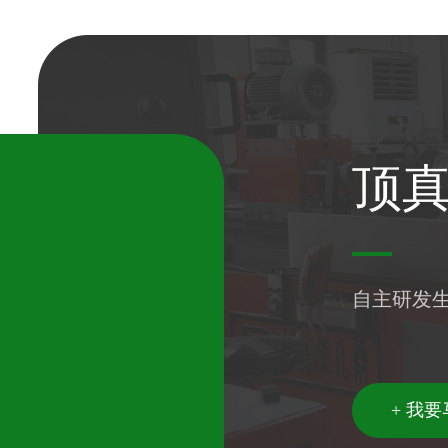
顶
自主研发
+ 我