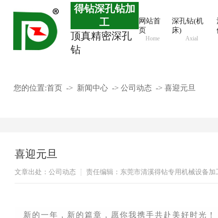
得钻深孔钻加
工
网站首
深孔钻(机
页
床)
顶真精密深孔
Home
Axial
钻
您的位置:
首页
->
新闻中心
->
公司动态
->
喜迎元旦
喜迎元旦
文章出处：公司动态
责任编辑：东莞市清溪得钻专用机械设备加
新的一年，新的篇章，愿你我携手共赴美好时光！