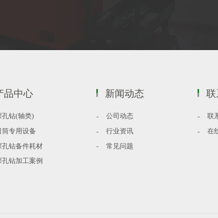
产品中心
新闻动态
联
深孔钻(轴类)
公司动态
联
司筒专用设备
行业资讯
在
深孔钻备件耗材
常见问题
深孔钻加工案例