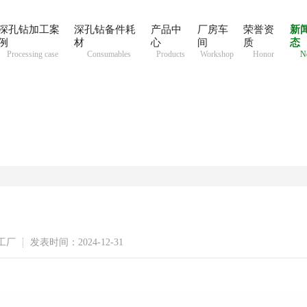
深孔钻加工案
深孔钻备件耗
产品中
厂房车
荣誉资
新
例
材
心
间
质
态
Processing case
Consumables
Products
Workshop
Honor
N
工厂
发表时间：2024-12-31