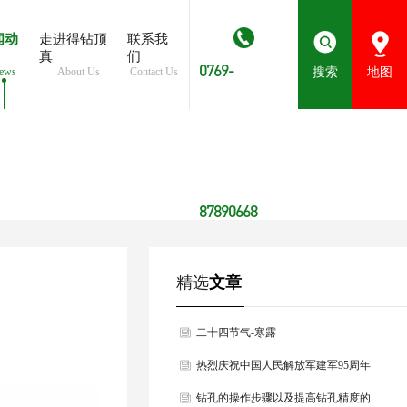
闻动
走进得钻顶
联系我
真
们
0769-
ews
About Us
Contact Us
搜索
地图
87890668
精选
文章
二十四节气-寒露
热烈庆祝中国人民解放军建军95周年
钻孔的操作步骤以及提高钻孔精度的