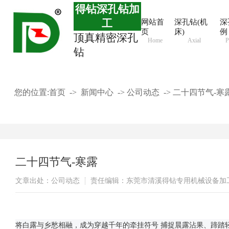
得钻深孔钻加
工
网站首
深孔钻(机
深
页
床)
例
顶真精密深孔
Home
Axial
P
钻
您的位置:
首页
->
新闻中心
->
公司动态
->
二十四节气-寒
二十四节气-寒露
文章出处：公司动态
责任编辑：东莞市清溪得钻专用机械设备加
将白露与乡愁相融，成为穿越千年的牵挂符号 捕捉晨露沾果、蹄踏