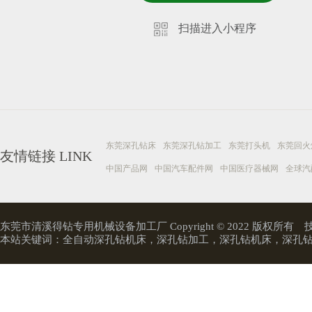
扫描进入小程序
东莞深孔钻床
东莞深孔钻加工
东莞打头机
东莞回火
友情链接
LINK
中国产品网
中国汽车配件网
中国医疗器械网
全球汽
东莞市清溪得钻专用机械设备加工厂 Copyright © 2022 版权所有
本站关键词：
全自动深孔钻机床
，
深孔钻加工
，
深孔钻机床
，
深孔