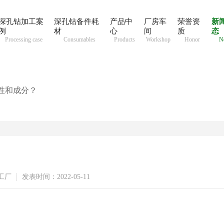
深孔钻加工案
深孔钻备件耗
产品中
厂房车
荣誉资
新
例
材
心
间
质
态
Processing case
Consumables
Products
Workshop
Honor
N
特性和成分？
工厂
发表时间：2022-05-11