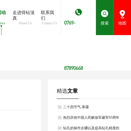
闻动
走进得钻顶
联系我
真
们
0769-
ews
About Us
Contact Us
搜索
地图
87890668
精选
文章
二十四节气-寒露
热烈庆祝中国人民解放军建军95周年
钻孔的操作步骤以及提高钻孔精度的