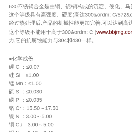
630不锈钢合金是由铜、铌/钶构成的沉淀、硬化、
这个等级具有高强度、硬度(高达300&ordm; C/572&
经过热处理后,产品的机械性能更加完善,可以达到高达1100-1
这个等级不能用于高于300&ordm; C (
www.bbjmg.c
力,它的抗腐蚀能力与304和430一样。
●化学成份：
碳 C ：≤0.07
硅 Si：≤1.00
锰 Mn：≤1.00
硫 S ：≤0.030
磷 P ：≤0.035
铬 Cr：15.50～17.50
镍 Ni：3.00～5.00
铜 Cu：3.00～5.00