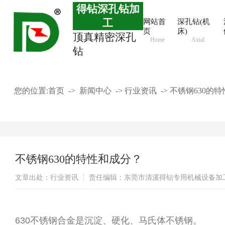
得钻深孔钻加
工
网站首
深孔钻(机
页
床)
顶真精密深孔
Home
Axial
钻
您的位置:
首页
->
新闻中心
->
行业资讯
->
不锈钢630的
不锈钢630的特性和成分？
文章出处：行业资讯
责任编辑：东莞市清溪得钻专用机械设备加
630不锈钢合金是沉淀、硬化、马氏体不锈钢。