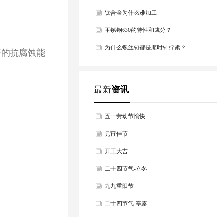
方法总结！
钛合金为什么难加工
不锈钢630的特性和成分？
为什么螺丝钉都是顺时针拧紧？
好的抗腐蚀能
最新
资讯
五一劳动节愉快
元宵佳节
开工大吉
二十四节气-立冬
九九重阳节
二十四节气-寒露