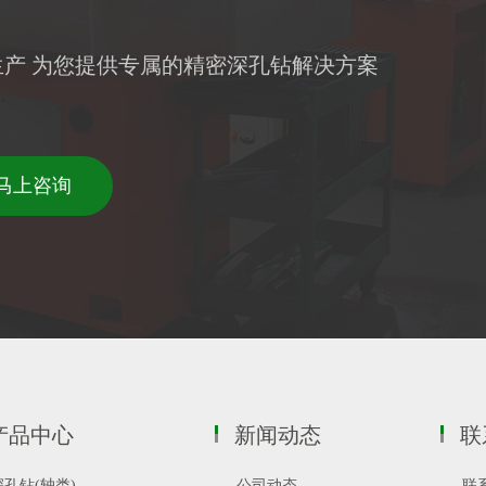
生产 为您提供专属的精密深孔钻解决方案
要马上咨询
产品中心
新闻动态
联
深孔钻(轴类)
公司动态
联