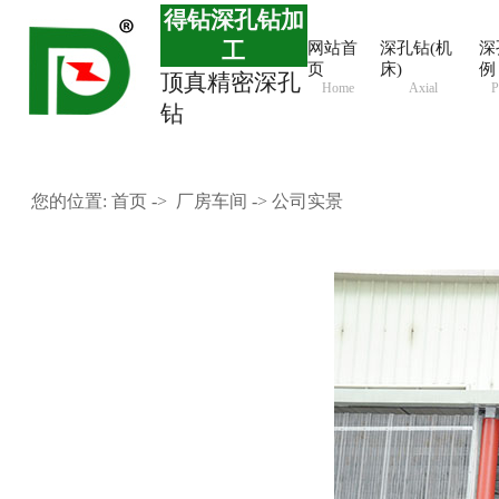
得钻深孔钻加
工
网站首
深孔钻(机
深
页
床)
例
顶真精密深孔
Home
Axial
P
钻
您的位置:
首页
->
厂房车间
-> 公司实景