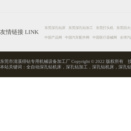
东莞深孔钻床
东莞深孔钻加工
东莞打头机
东莞回火
友情链接
LINK
中国产品网
中国汽车配件网
中国医疗器械网
全球汽
东莞市清溪得钻专用机械设备加工厂 Copyright © 2022 版权所有
本站关键词：
全自动深孔钻机床
，
深孔钻加工
，
深孔钻机床
，
深孔