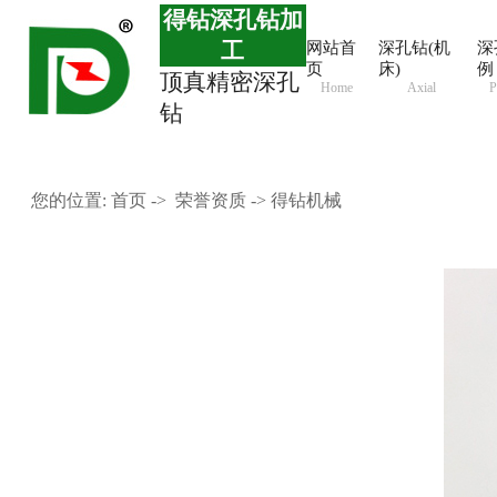
得钻深孔钻加
工
网站首
深孔钻(机
深
页
床)
例
顶真精密深孔
Home
Axial
P
钻
您的位置:
首页
->
荣誉资质
-> 得钻机械